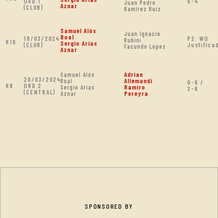
ORD.1
6-4
Juan Pedro
Aznar
(CLUB)
Ramírez Ruiz
Samuel Alós
Juan Ignacio
Boal
18/03/2024
P2: WO
Rubini
R16
Sergio Arias
(CLUB)
Justifica
Facundo Lopez
Aznar
Samuel Alós
Adrian
20/03/2024
Boal
Allemandi
0-6 /
R8
ORD.2
Sergio Arias
Ramiro
2-6
(CENTRAL)
Aznar
Pereyra
SPONSORED BY