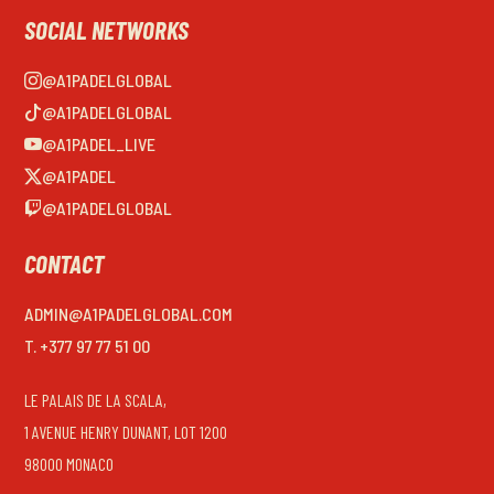
SOCIAL NETWORKS
@A1PADELGLOBAL
@A1PADELGLOBAL
@A1PADEL_LIVE
@A1PADEL
@A1PADELGLOBAL
CONTACT
ADMIN@A1PADELGLOBAL.COM
T. +377 97 77 51 00
LE PALAIS DE LA SCALA,
1 AVENUE HENRY DUNANT, LOT 1200
98000 MONACO