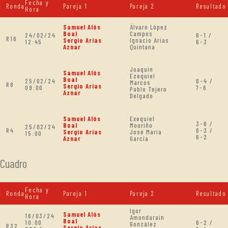
Fecha y
Ronda
Pareja 1
Pareja 2
Resultado
Hora
Samuel Alós
Álvaro López
Boal
Campos
24/02/24
6-1 /
R16
Sergio Arias
Ignacio Arias
12:45
6-3
Aznar
Quintana
Joaquin
Samuel Alós
Ezequiel
Boal
25/02/24
6-4 /
Marcos
R8
Sergio Arias
09:00
7-6
Pablo Tejero
Aznar
Delgado
Samuel Alós
Exequiel
3-6 /
Boal
Mouriño
25/02/24
R4
6-3 /
Sergio Arias
José María
15:00
6-2
Aznar
Garcia
Cuadro
Fecha y
Ronda
Pareja 1
Pareja 2
Resultado
Hora
Igor
Samuel Alós
16/03/24
Amondarain
Boal
10:00
6-2 /
González
R32
Sergio Arias