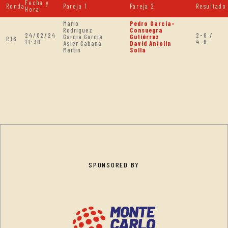
Fecha y
Ronda
Pareja 1
Pareja 2
Resultado
Hora
Mario
Pedro García-
Rodriguez
Consuegra
24/02/24
2-6 /
Garcia Garcia
Gutiérrez
R16
11:30
4-6
Asier Cabana
David Antolin
Martin
Solla
SPONSORED BY