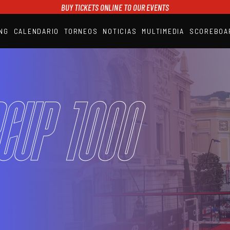
BUY TICKETS ONLINE TO OUR EVENTS
NG
CALENDARIO
TORNEOS
NOTICIAS
MULTIMEDIA
SCOREBOA
A1PADEL
RANKING
CALENDARIO
TORNEOS
NOTICIAS
CUP 1000
MULTIMEDIA
SCOREBOARD
STREAMING