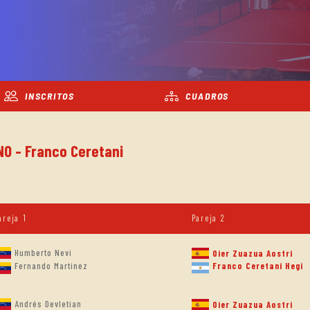
INSCRITOS
CUADROS
NO - Franco Ceretani
areja 1
Pareja 2
Humberto Nevi
Oier Zuazua Aostri
Fernando Martinez
Franco Ceretani Hegi
Andrés Devletian
Oier Zuazua Aostri