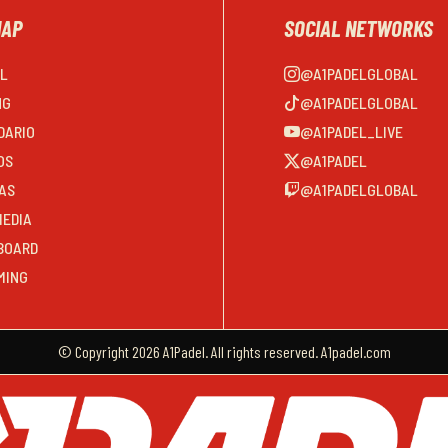
MAP
SOCIAL NETWORKS
EL
@A1PADELGLOBAL
NG
@A1PADELGLOBAL
DARIO
@A1PADEL_LIVE
OS
@A1PADEL
AS
@A1PADELGLOBAL
MEDIA
BOARD
MING
© Copyright 2026 A1Padel. All rights reserved. A1padel.com