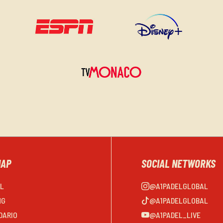
MAP
SOCIAL NETWORKS
EL
@A1PADELGLOBAL
NG
@A1PADELGLOBAL
DARIO
@A1PADEL_LIVE