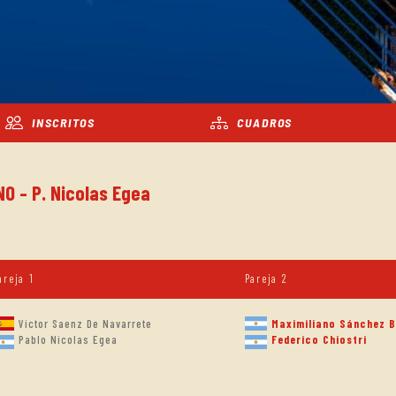
INSCRITOS
CUADROS
NO - P. Nicolas Egea
areja 1
Pareja 2
Victor Saenz De Navarrete
Maximiliano Sánchez 
Federico Chiostri
Pablo Nicolas Egea