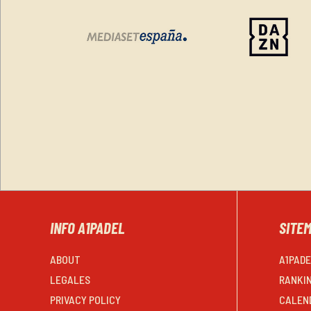
INFO A1PADEL
SITE
ABOUT
A1PAD
LEGALES
RANKI
PRIVACY POLICY
CALEN