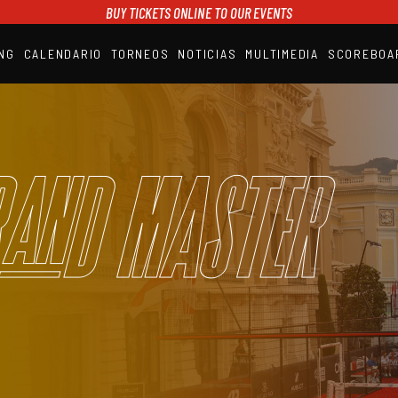
BUY TICKETS ONLINE TO OUR EVENTS
NG
CALENDARIO
TORNEOS
NOTICIAS
MULTIMEDIA
SCOREBOA
A1PADEL
RANKING
CALENDARIO
TORNEOS
NOTICIAS
and Master
MULTIMEDIA
SCOREBOARD
STREAMING