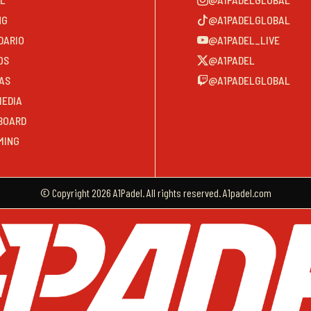
NG
@A1PADELGLOBAL
DARIO
@A1PADEL_LIVE
OS
@A1PADEL
AS
@A1PADELGLOBAL
MEDIA
BOARD
MING
© Copyright 2026 A1Padel. All rights reserved. A1padel.com