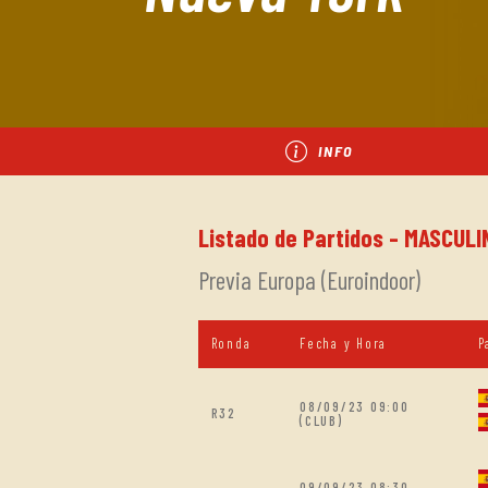
INFO
Listado de Partidos - MASCULI
Previa Europa (Euroindoor)
Ronda
Fecha y Hora
P
08/09/23 09:00
R32
(CLUB)
09/09/23 08:30