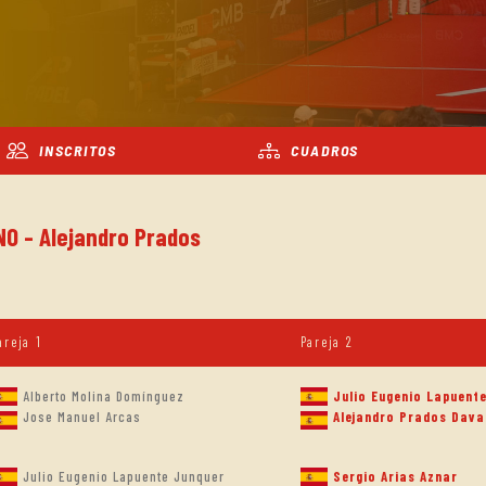
INSCRITOS
CUADROS
NO - Alejandro Prados
areja 1
Pareja 2
Alberto Molina Domínguez
Julio Eugenio Lapuent
Jose Manuel Arcas
Alejandro Prados Dava
Julio Eugenio Lapuente Junquer
Sergio Arias Aznar