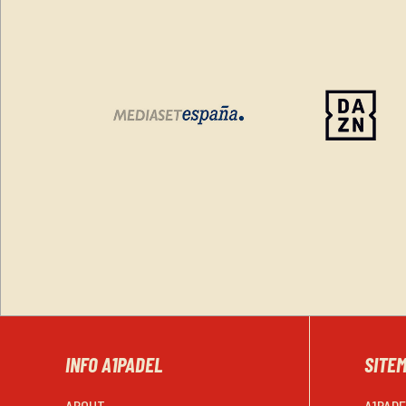
INFO A1PADEL
SITE
ABOUT
A1PAD