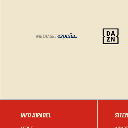
INFO A1PADEL
SITE
ABOUT
A1PAD