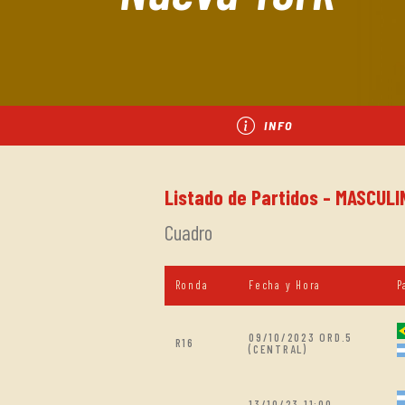
INFO
Listado de Partidos - MASCULI
Cuadro
Ronda
Fecha y Hora
P
09/10/2023 ORD.5
R16
(CENTRAL)
13/10/23 11:00