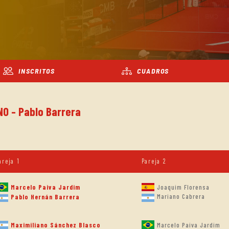
INSCRITOS
CUADROS
NO - Pablo Barrera
areja 1
Pareja 2
Marcelo Paiva Jardim
Joaquim Florensa
Mariano Cabrera
Pablo Hernán Barrera
Maximiliano Sánchez Blasco
Marcelo Paiva Jardim