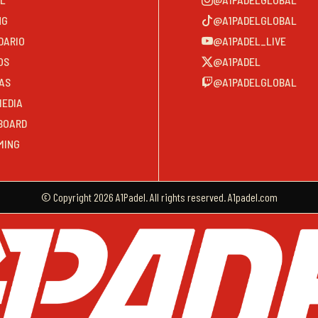
NG
@A1PADELGLOBAL
DARIO
@A1PADEL_LIVE
OS
@A1PADEL
AS
@A1PADELGLOBAL
MEDIA
BOARD
MING
© Copyright 2026 A1Padel. All rights reserved. A1padel.com