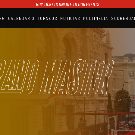
BUY TICKETS ONLINE TO OUR EVENTS
NG
CALENDARIO
TORNEOS
NOTICIAS
MULTIMEDIA
SCOREBOA
A1PADEL
RANKING
CALENDARIO
TORNEOS
NOTICIAS
and Master
MULTIMEDIA
SCOREBOARD
STREAMING