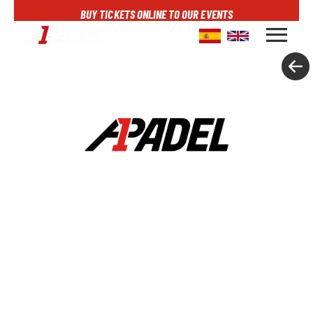
BUY TICKETS ONLINE TO OUR EVENTS
menu
A1PADEL
RANKING
CALENDARIO
TORNEOS
NOTICIAS
MULTIMEDIA
SCOREBOARD
STREAMING