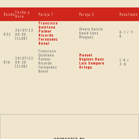
Fecha y
Ronda
Pareja 1
Pareja 2
Resultado
Hora
Francisco
Quintana
Álvaro Garcia
28/07/23
Palmer
6-1 / 7-
David Sanz
R32
09:00
Ricardo
6
Minguez
(CLUB)
Fernández
Bonal
Francisco
Quintana
Manuel
29/07/23
Palmer
Begines Baez
1-6 /
R16
09:30
Ricardo
Luis Sempere
3-6
(CLUB)
Fernández
Ortega
Bonal
SPONSORED BY