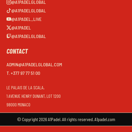
@A1PADELGLOBAL
@A1PADELGLOBAL
@A1PADEL_LIVE
@A1PADEL
@A1PADELGLOBAL
CONTACT
ADMIN@A1PADELGLOBAL.COM
T. +377 97 77 51 00
LE PALAIS DE LA SCALA,
1 AVENUE HENRY DUNANT, LOT 1200
98000 MONACO
© Copyright 2026 A1Padel. All rights reserved. A1padel.com