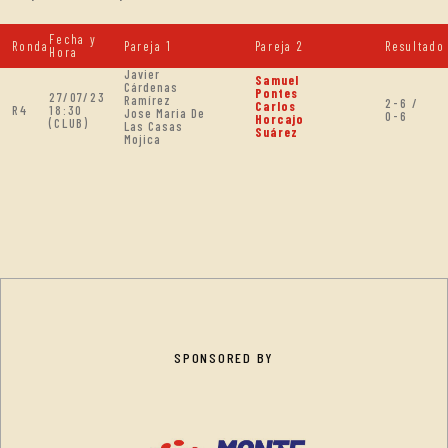
Fecha y
Ronda
Pareja 1
Pareja 2
Resultado
Hora
Javier
Samuel
Cárdenas
Pontes
27/07/23
Ramírez
2-6 /
Carlos
R4
18:30
Jose Maria De
0-6
Horcajo
(CLUB)
Las Casas
Suárez
Mojica
SPONSORED BY