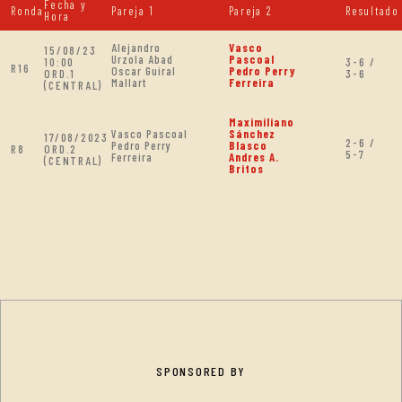
Fecha y
Ronda
Pareja 1
Pareja 2
Resultado
Hora
Alejandro
Vasco
15/08/23
Urzola Abad
Pascoal
10:00
3-6 /
R16
Oscar Guiral
Pedro Perry
ORD.1
3-6
Mallart
Ferreira
(CENTRAL)
Maximiliano
Vasco Pascoal
Sánchez
17/08/2023
2-6 /
Pedro Perry
Blasco
R8
ORD.2
5-7
Ferreira
Andres A.
(CENTRAL)
Britos
SPONSORED BY