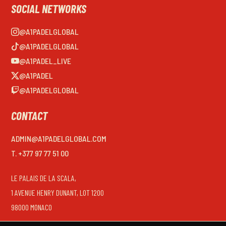
SOCIAL NETWORKS
@A1PADELGLOBAL
@A1PADELGLOBAL
@A1PADEL_LIVE
@A1PADEL
@A1PADELGLOBAL
CONTACT
ADMIN@A1PADELGLOBAL.COM
T. +377 97 77 51 00
LE PALAIS DE LA SCALA,
1 AVENUE HENRY DUNANT, LOT 1200
98000 MONACO