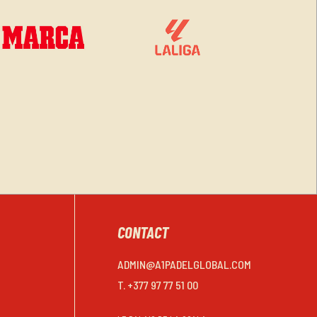
CONTACT
ADMIN@A1PADELGLOBAL.COM
T. +377 97 77 51 00