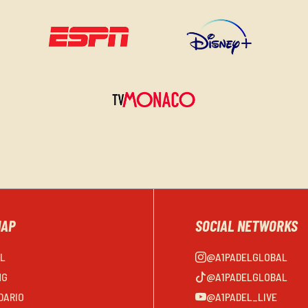
MAP
SOCIAL NETWORKS
EL
@A1PADELGLOBAL
NG
@A1PADELGLOBAL
DARIO
@A1PADEL_LIVE