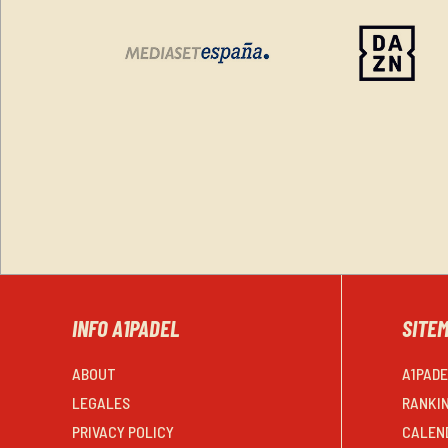
INFO A1PADEL
SITE
ABOUT
A1PAD
LEGALES
RANKI
PRIVACY POLICY
CALEN