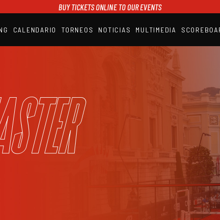
BUY TICKETS ONLINE TO OUR EVENTS
NG
CALENDARIO
TORNEOS
NOTICIAS
MULTIMEDIA
SCOREBOA
A1PADEL
RANKING
CALENDARIO
TORNEOS
NOTICIAS
aster
MULTIMEDIA
SCOREBOARD
STREAMING