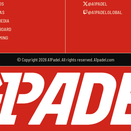
OS
@A1PADEL
AS
@A1PADELGLOBAL
MEDIA
BOARD
MING
© Copyright 2026 A1Padel. All rights reserved. A1padel.com