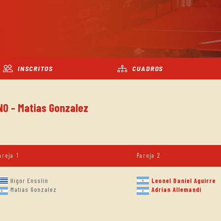
INSCRITOS
CUADROS
NO - Matias Gonzalez
areja 1
Pareja 2
Higor Ensslin
Leonel Daniel Aguirre
Adrian Allemandi
Matias Gonzalez