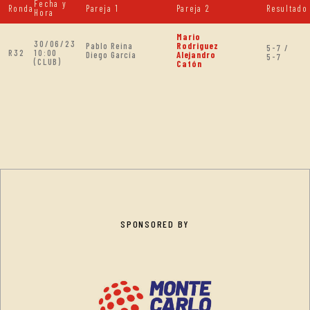
Fecha y
Ronda
Pareja 1
Pareja 2
Resultado
Hora
Mario
30/06/23
Pablo Reina
Rodriguez
5-7 /
R32
10:00
Diego García
Alejandro
5-7
(CLUB)
Catón
SPONSORED BY