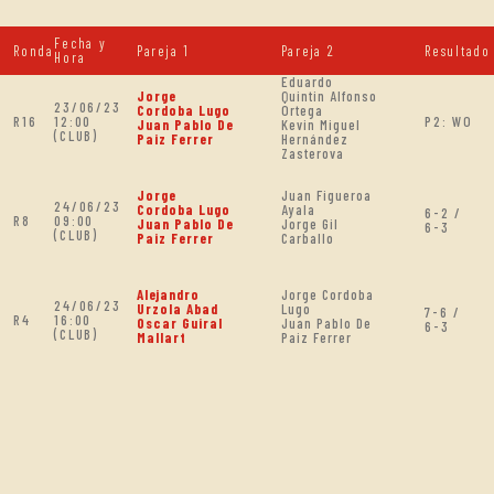
Fecha y
Ronda
Pareja 1
Pareja 2
Resultado
Hora
Eduardo
Jorge
Quintin Alfonso
23/06/23
Cordoba Lugo
Ortega
R16
12:00
P2: WO
Juan Pablo De
Kevin Miguel
(CLUB)
Paiz Ferrer
Hernández
Zasterova
Jorge
Juan Figueroa
24/06/23
Cordoba Lugo
Ayala
6-2 /
R8
09:00
Juan Pablo De
Jorge Gil
6-3
(CLUB)
Paiz Ferrer
Carballo
Alejandro
Jorge Cordoba
24/06/23
Urzola Abad
Lugo
7-6 /
R4
16:00
Oscar Guiral
Juan Pablo De
6-3
(CLUB)
Mallart
Paiz Ferrer