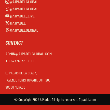
@A1PADELGLOBAL
@A1PADELGLOBAL
@A1PADEL_LIVE
@A1PADEL
@A1PADELGLOBAL
CONTACT
ADMIN@A1PADELGLOBAL.COM
T. +377 97 77 51 00
LE PALAIS DE LA SCALA,
1 AVENUE HENRY DUNANT, LOT 1200
98000 MONACO
© Copyright 2026 A1Padel. All rights reserved. A1padel.com