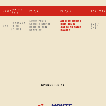
Fecha y
Ronda
Pareja 1
Pareja 2
Resultado
Hora
Simon Pedro
Alberto Molina
19/05/23
Castello Brunet
Domínguez
0-6 /
R32
11:00
David Velarde
Jorge Morales
3-6
(CLUB)
Gonzalez
Rocino
SPONSORED BY