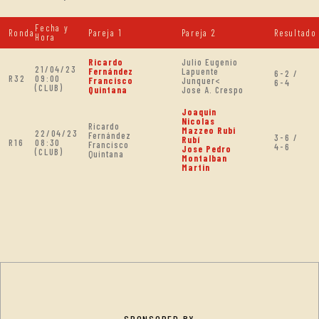
Fecha y
Ronda
Pareja 1
Pareja 2
Resultado
Hora
Ricardo
Julio Eugenio
21/04/23
Fernández
Lapuente
6-2 /
R32
09:00
Francisco
Junquer<
6-4
(CLUB)
Quintana
Jose A. Crespo
Joaquin
Nicolas
Ricardo
Mazzeo Rubi
22/04/23
Fernández
3-6 /
Rubí
R16
08:30
Francisco
4-6
Jose Pedro
(CLUB)
Quintana
Montalban
Martin
SPONSORED BY