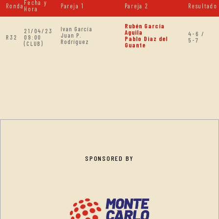
Fecha y
Ronda
Pareja 1
Pareja 2
Resultado
Hora
Rubén García
Ivan García
21/04/23
Aguila
4-6 /
Juan P.
R32
09:00
Pablo Diaz del
5-7
Rodríguez
(CLUB)
Guante
SPONSORED BY