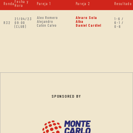
Fecha y
Ronda
Pareja 1
Pareja 2
Resultado
Hora
Alex Romero
Alvaro Sola
21/04/23
1-6 /
Alejandro
Alba
R32
09:00
6-1 /
Catón Calvo
Daniel Cardiel
(CLUB)
0-6
SPONSORED BY