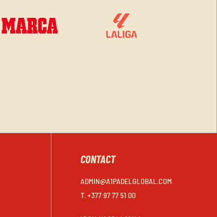
CONTACT
ADMIN@A1PADELGLOBAL.COM
T. +377 97 77 51 00