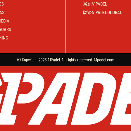
OS
@A1PADEL
AS
@A1PADELGLOBAL
MEDIA
BOARD
MING
© Copyright 2026 A1Padel. All rights reserved. A1padel.com