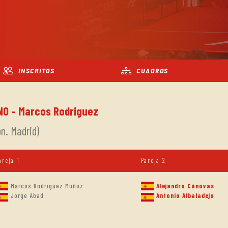
INSCRITOS
CUADROS
NO - Marcos Rodriguez
n. Madrid)
areja 1
Pareja 2
Marcos Rodriguez Muñoz
Alejandro Cánovas
Jorge Abad
Antonio Albaladejo