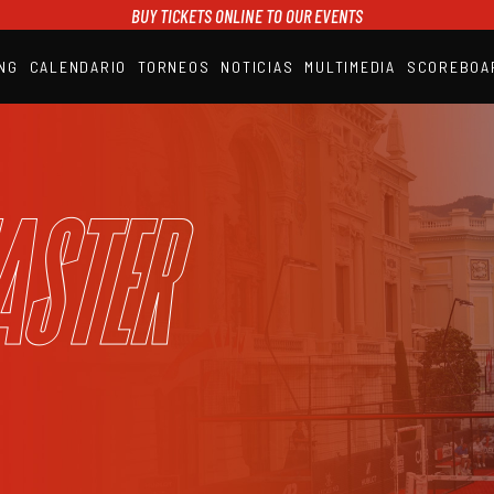
BUY TICKETS ONLINE TO OUR EVENTS
NG
CALENDARIO
TORNEOS
NOTICIAS
MULTIMEDIA
SCOREBOA
A1PADEL
RANKING
CALENDARIO
TORNEOS
NOTICIAS
aster
MULTIMEDIA
SCOREBOARD
STREAMING