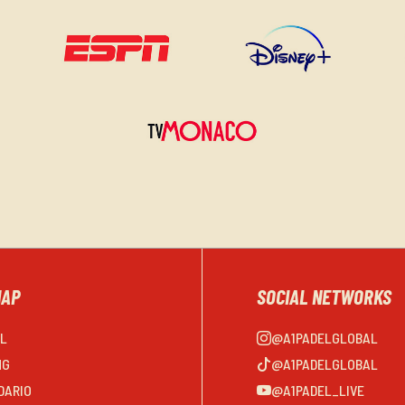
MAP
SOCIAL NETWORKS
EL
@A1PADELGLOBAL
NG
@A1PADELGLOBAL
DARIO
@A1PADEL_LIVE