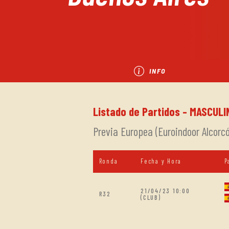
INFO
Listado de Partidos - MASCULI
Previa Europea (Euroindoor Alcorcó
Ronda
Fecha y Hora
P
21/04/23 10:00
R32
(CLUB)