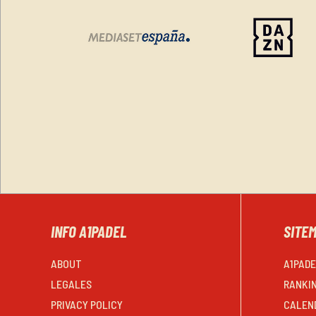
INFO A1PADEL
SITE
ABOUT
A1PAD
LEGALES
RANKI
PRIVACY POLICY
CALEN