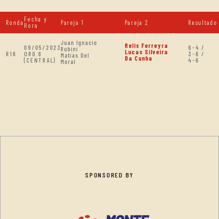
Fecha y
Ronda
Pareja 1
Pareja 2
Resultado
Hora
Juan Ignacio
Relis Ferreyra
09/05/2023
6-4 /
Rubini
Lucas Silveira
R16
ORD.8
3-6 /
Matias Del
Da Cunha
(CENTRAL)
4-6
Moral
SPONSORED BY