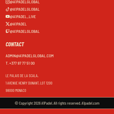
@A1PADELGLOBAL
@A1PADELGLOBAL
@A1PADEL_LIVE
@A1PADEL
@A1PADELGLOBAL
CONTACT
ADMIN@A1PADELGLOBAL.COM
T. +377 97 77 51 00
LE PALAIS DE LA SCALA,
1 AVENUE HENRY DUNANT, LOT 1200
98000 MONACO
© Copyright 2026 A1Padel. All rights reserved. A1padel.com