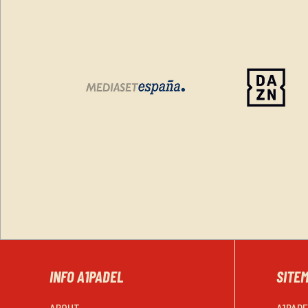
INFO A1PADEL
SITE
ABOUT
A1PAD