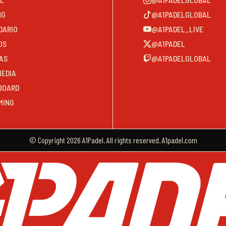
NG
@A1PADELGLOBAL
DARIO
@A1PADEL_LIVE
OS
@A1PADEL
AS
@A1PADELGLOBAL
MEDIA
BOARD
MING
© Copyright 2026 A1Padel. All rights reserved. A1padel.com