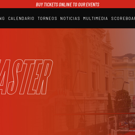
BUY TICKETS ONLINE TO OUR EVENTS
NG
CALENDARIO
TORNEOS
NOTICIAS
MULTIMEDIA
SCOREBOA
A1PADEL
RANKING
CALENDARIO
TORNEOS
NOTICIAS
aster
MULTIMEDIA
SCOREBOARD
STREAMING