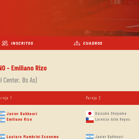
INSCRITOS
CUADROS
O - Emiliano Rizo
 Center. Bs As)
areja 1
Pareja 2
Daisuke Shoyama
Javier Bahhouri
Emiliano Rizo
Lorenzo Aste Reyes
Lautaro Mambrini Economo
Javier Bahhouri