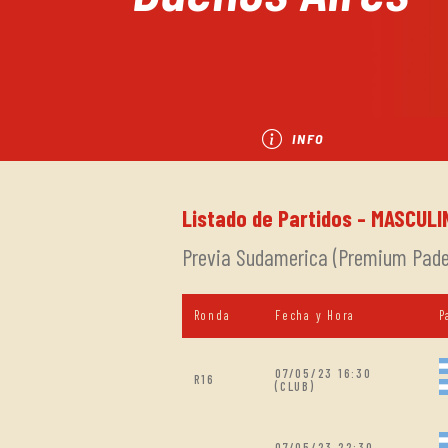
INFO
Listado de Partidos - MASCULIN
Previa Sudamerica (Premium Padel
Ronda
Fecha y Hora
P
07/05/23 16:30
R16
(CLUB)
07/05/23 22:30