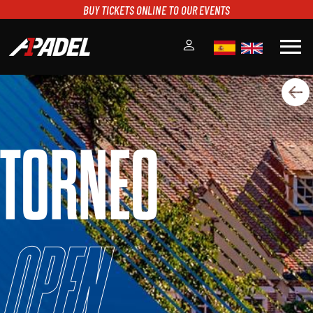
BUY TICKETS ONLINE TO OUR EVENTS
menu
A1PADEL
RANKING
CALENDARIO
TORNEO
TORNEOS
NOTICIAS
MULTIMEDIA
SCOREBOARD
STREAMING
Open