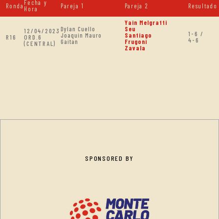
Fecha y
Ronda
Pareja 1
Pareja 2
Resultado
Hora
Yain Melgratti
Dylan Cuello
Seu
12/04/2023
1-6 /
Joaquin Mauro
Santiago
R16
ORD.6
4-6
Gaitan
Frugoni
(CENTRAL)
Zavala
SPONSORED BY