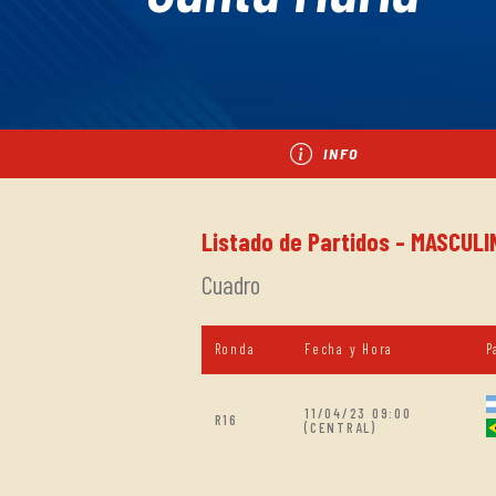
INFO
Listado de Partidos - MASCULIN
Cuadro
Ronda
Fecha y Hora
P
11/04/23 09:00
R16
(CENTRAL)