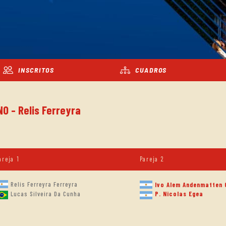
INSCRITOS
CUADROS
O - Relis Ferreyra
areja 1
Pareja 2
Relis Ferreyra Ferreyra
Ivo Alem Andenmatten 
Lucas Silveira Da Cunha
P. Nicolas Egea