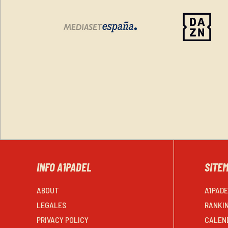
INFO A1PADEL
SITE
ABOUT
A1PAD
LEGALES
RANKI
PRIVACY POLICY
CALEN