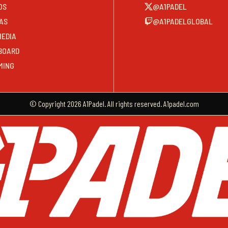
OS
@A1PADEL
AS
@A1PADELGLOBAL
MEDIA
BOARD
MING
© Copyright 2026 A1Padel. All rights reserved. A1padel.com