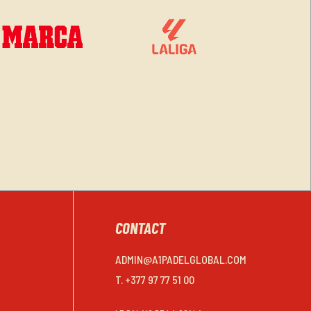
CONTACT
ADMIN@A1PADELGLOBAL.COM
T. +377 97 77 51 00