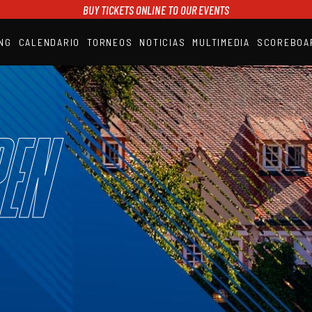
BUY TICKETS ONLINE TO OUR EVENTS
NG
CALENDARIO
TORNEOS
NOTICIAS
MULTIMEDIA
SCOREBOA
A1PADEL
RANKING
CALENDARIO
TORNEOS
NOTICIAS
en
MULTIMEDIA
SCOREBOARD
STREAMING