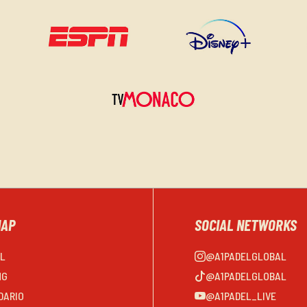
MAP
SOCIAL NETWORKS
EL
@A1PADELGLOBAL
NG
@A1PADELGLOBAL
DARIO
@A1PADEL_LIVE