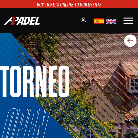
BUY TICKETS ONLINE TO OUR EVENTS
menu
A1PADEL
RANKING
CALENDARIO
TORNEO
TORNEOS
NOTICIAS
MULTIMEDIA
SCOREBOARD
STREAMING
Open