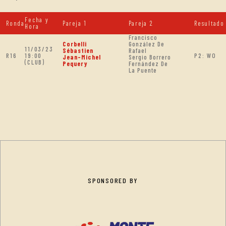
Fecha y
Ronda
Pareja 1
Pareja 2
Resultado
Hora
Francisco
Corbelli
González De
11/03/23
Sébastien
Rafael
R16
19:00
P2: WO
Jean-Michel
Sergio Borrero
(CLUB)
Pequery
Fernández De
La Puente
SPONSORED BY