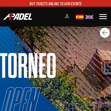
BUY TICKETS ONLINE TO OUR EVENTS
menu
A1PADEL
RANKING
CALENDARIO
TORNEO
TORNEOS
NOTICIAS
MULTIMEDIA
SCOREBOARD
STREAMING
Open