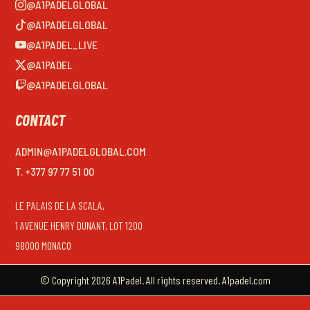
@A1PADELGLOBAL
@A1PADELGLOBAL
@A1PADEL_LIVE
@A1PADEL
@A1PADELGLOBAL
CONTACT
ADMIN@A1PADELGLOBAL.COM
T. +377 97 77 51 00
LE PALAIS DE LA SCALA,
1 AVENUE HENRY DUNANT, LOT 1200
98000 MONACO
© Copyright 2026 A1Padel. All rights reserved. A1padel.com