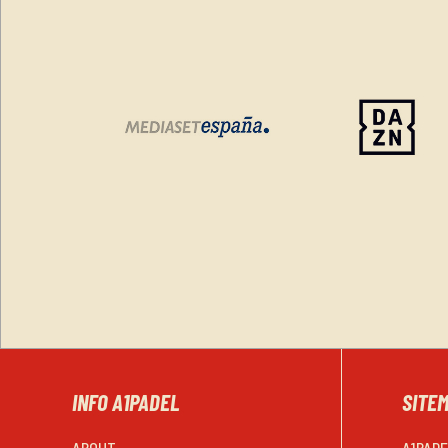
INFO A1PADEL
SITE
ABOUT
A1PAD