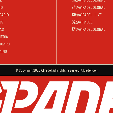
NG
@A1PADELGLOBAL
DARIO
@A1PADEL_LIVE
OS
@A1PADEL
AS
@A1PADELGLOBAL
MEDIA
BOARD
MING
© Copyright 2026 A1Padel. All rights reserved. A1padel.com