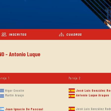
INSCRITOS
CUADROS
NO - Antonio Luque
areja 1
Pareja 2
Higor Ensslin
José Luis González Ro
Martin Araujo
Antonio Luque Aragon
José Luis González Rod
Juan Ignacio De Pascual