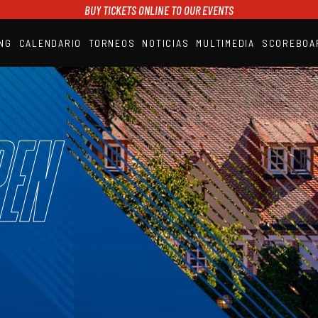
BUY TICKETS ONLINE TO OUR EVENTS
NG
CALENDARIO
TORNEOS
NOTICIAS
MULTIMEDIA
SCOREBOA
A1PADEL
RANKING
CALENDARIO
TORNEOS
NOTICIAS
en
MULTIMEDIA
SCOREBOARD
STREAMING