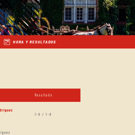
HORA Y RESULTADOS
Resultado
dríguez
1-6 / 1-6
ríguez