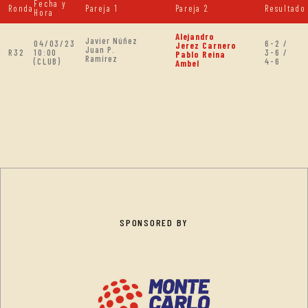
Fecha y
Ronda
Pareja 1
Pareja 2
Resultado
Hora
Alejandro
Javier Núñez
04/03/23
6-2 /
Jerez Carnero
Juan P.
R32
10:00
3-6 /
Pablo Reina
Ramírez
(CLUB)
4-6
Ambel
SPONSORED BY