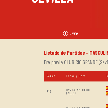
INFO
Listado de Partidos - MASCULI
Pre previa CLUB RIO GRANDE (Sevil
Ronda
Fecha y Hora
P
02/03/23 19:00
R16
(CLUB)
03/03/23 10:00