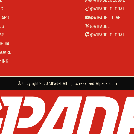
NG
@A1PADELGLOBAL
DARIO
@A1PADEL_LIVE
OS
@A1PADEL
AS
@A1PADELGLOBAL
MEDIA
BOARD
MING
© Copyright 2026 A1Padel. All rights reserved. A1padel.com