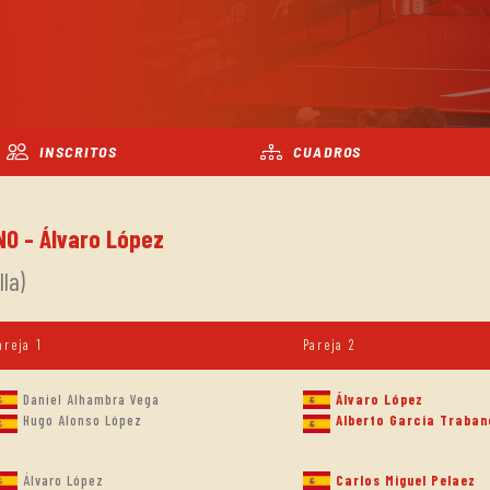
INSCRITOS
CUADROS
NO - Álvaro López
la)
areja 1
Pareja 2
Daniel Alhambra Vega
Álvaro López
Hugo Alonso López
Alberto Garcia Traba
Álvaro López
Carlos Miguel Pelaez