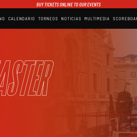
BUY TICKETS ONLINE TO OUR EVENTS
NG
CALENDARIO
TORNEOS
NOTICIAS
MULTIMEDIA
SCOREBOA
A1PADEL
RANKING
CALENDARIO
TORNEOS
NOTICIAS
aster
MULTIMEDIA
SCOREBOARD
STREAMING