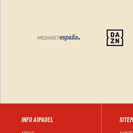
INFO A1PADEL
SITE
ABOUT
A1PAD