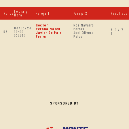
Fecha y
Ronda
Pareja 1
Pareja 2
Resultado
Hora
Héctor
Noe Navarro
03/03/23
Perona Mateu
Porras
6-1 / 7-
R8
10:00
Javier De Paiz
Joel Olivera
6
(CLUB)
Ferrer
Palos
SPONSORED BY