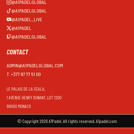
@A1PADELGLOBAL
@A1PADELGLOBAL
@A1PADEL_LIVE
@A1PADEL
@A1PADELGLOBAL
CONTACT
ADMIN@A1PADELGLOBAL.COM
T. +377 97 77 51 00
LE PALAIS DE LA SCALA,
1 AVENUE HENRY DUNANT, LOT 1200
98000 MONACO
© Copyright 2026 A1Padel. All rights reserved. A1padel.com