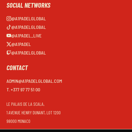
SOCIAL NETWORKS
@A1PADELGLOBAL
@A1PADELGLOBAL
@A1PADEL_LIVE
@A1PADEL
@A1PADELGLOBAL
CONTACT
ADMIN@A1PADELGLOBAL.COM
T. +377 97 77 51 00
LE PALAIS DE LA SCALA,
1 AVENUE HENRY DUNANT, LOT 1200
98000 MONACO