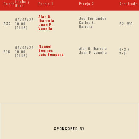
Fecha y
Ronda
Pareja 1
Pareja 2
Resultado
Hora
Alan G.
Joel Fernández
04/03/23
Ibarrola
Carlos E.
R32
10:00
P2: WO
Juan P.
Barrera
(CLUB)
Vanella
Manuel
05/03/23
Alan G. Ibarrola
6-2 /
Begines
R16
10:00
Juan P. Vanella
7-5
Luis Sempere
(CLUB)
SPONSORED BY