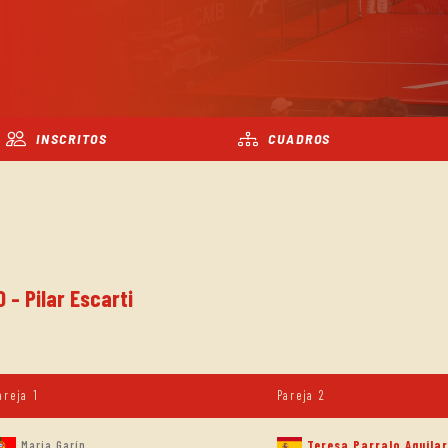
INSCRITOS
CUADROS
 - Pilar Escarti
areja 1
Pareja 2
Maria Garín
Teresa Parralo Aguilar