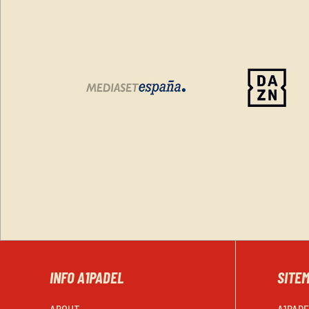
INFO A1PADEL
SITE
ABOUT
A1PAD