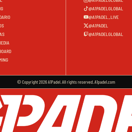
NG
@A1PADELGLOBAL
DARIO
@A1PADEL_LIVE
OS
@A1PADEL
AS
@A1PADELGLOBAL
MEDIA
BOARD
MING
© Copyright 2026 A1Padel. All rights reserved. A1padel.com