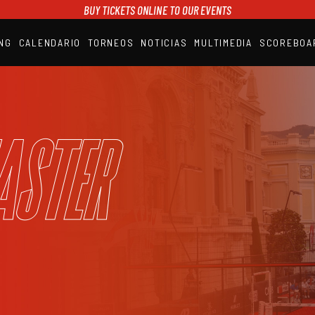
BUY TICKETS ONLINE TO OUR EVENTS
NG
CALENDARIO
TORNEOS
NOTICIAS
MULTIMEDIA
SCOREBOA
A1PADEL
RANKING
CALENDARIO
TORNEOS
NOTICIAS
aster
MULTIMEDIA
SCOREBOARD
STREAMING