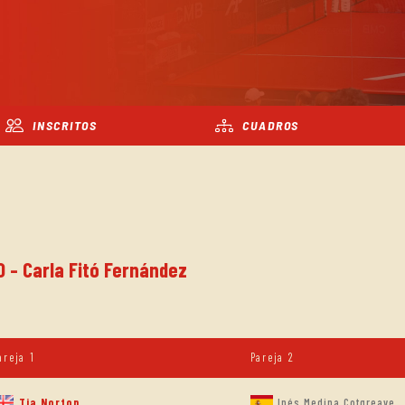
INSCRITOS
CUADROS
O - Carla Fitó Fernández
areja 1
Pareja 2
Tia Norton
Inés Medina Cotgreave