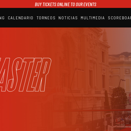
BUY TICKETS ONLINE TO OUR EVENTS
NG
CALENDARIO
TORNEOS
NOTICIAS
MULTIMEDIA
SCOREBOA
A1PADEL
RANKING
CALENDARIO
TORNEOS
NOTICIAS
aster
MULTIMEDIA
SCOREBOARD
STREAMING