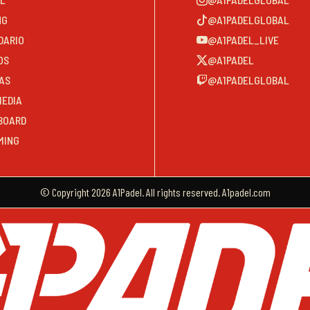
NG
@A1PADELGLOBAL
DARIO
@A1PADEL_LIVE
OS
@A1PADEL
AS
@A1PADELGLOBAL
MEDIA
BOARD
MING
© Copyright 2026 A1Padel. All rights reserved. A1padel.com