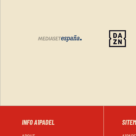
INFO A1PADEL
SITE
ABOUT
A1PAD