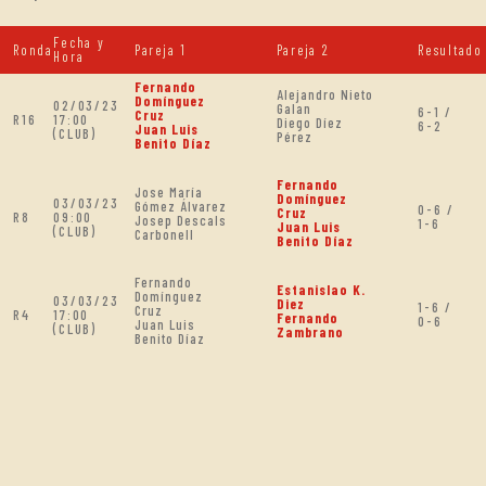
Fecha y
Ronda
Pareja 1
Pareja 2
Resultado
Hora
Fernando
Alejandro Nieto
Domínguez
02/03/23
Galan
6-1 /
Cruz
R16
17:00
Diego Díez
6-2
Juan Luis
(CLUB)
Pérez
Benito Díaz
Fernando
Jose María
Domínguez
03/03/23
Gómez Álvarez
0-6 /
Cruz
R8
09:00
Josep Descals
1-6
Juan Luis
(CLUB)
Carbonell
Benito Díaz
Fernando
Estanislao K.
Domínguez
03/03/23
Diez
1-6 /
Cruz
R4
17:00
Fernando
0-6
Juan Luis
(CLUB)
Zambrano
Benito Díaz