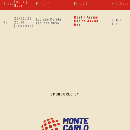
Fecha y
Ronda
Pareja 1
Pareja 2
Resultado
Hora
Martin Araujo
25/02/23
Luciano Moreta
3-6 /
Carlos Javier
R8
20:30
Facundo Silva
1-6
Res
(CENTRAL)
SPONSORED BY