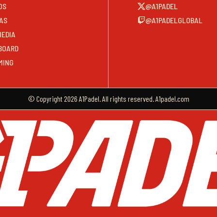
OS
@A1PADEL
AS
@A1PADELGLOBAL
MEDIA
BOARD
MING
© Copyright 2026 A1Padel. All rights reserved. A1padel.com