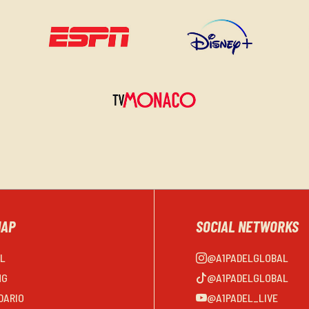
MAP
SOCIAL NETWORKS
EL
@A1PADELGLOBAL
NG
@A1PADELGLOBAL
DARIO
@A1PADEL_LIVE