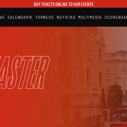
BUY TICKETS ONLINE TO OUR EVENTS
NG
CALENDARIO
TORNEOS
NOTICIAS
MULTIMEDIA
SCOREBOA
A1PADEL
RANKING
CALENDARIO
TORNEOS
NOTICIAS
aster
MULTIMEDIA
SCOREBOARD
STREAMING