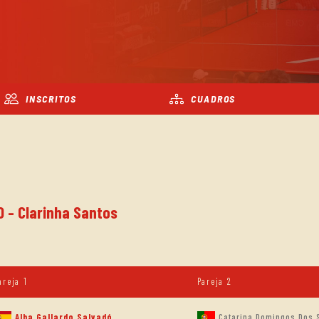
INSCRITOS
CUADROS
O - Clarinha Santos
areja 1
Pareja 2
Alba Gallardo Salvadó
Catarina Domingos Dos 