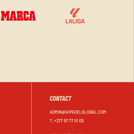
CONTACT
ADMIN@A1PADELGLOBAL.COM
T. +377 97 77 51 00