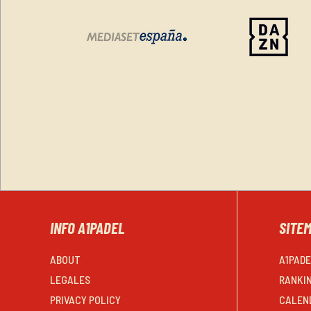
INFO A1PADEL
SITE
ABOUT
A1PAD
LEGALES
RANKI
PRIVACY POLICY
CALEN