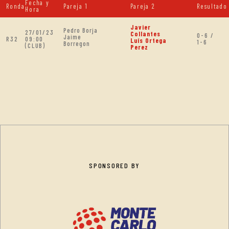
Fecha y
Ronda
Pareja 1
Pareja 2
Resultado
Hora
Javier
Pedro Borja
27/01/23
Collantes
0-6 /
Jaime
R32
09:00
Luís Ortega
1-6
Borregon
(CLUB)
Perez
SPONSORED BY