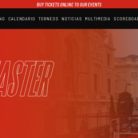
BUY TICKETS ONLINE TO OUR EVENTS
NG
CALENDARIO
TORNEOS
NOTICIAS
MULTIMEDIA
SCOREBOA
A1PADEL
RANKING
CALENDARIO
TORNEOS
NOTICIAS
aster
MULTIMEDIA
SCOREBOARD
STREAMING