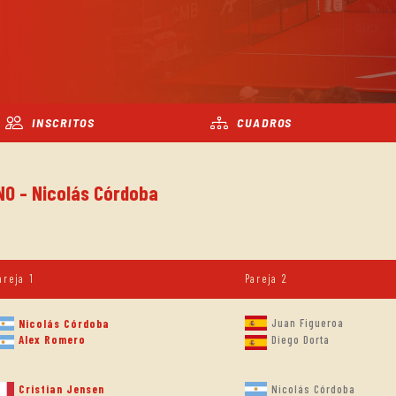
INSCRITOS
CUADROS
NO - Nicolás Córdoba
areja 1
Pareja 2
Juan Figueroa
Nicolás Córdoba
Alex Romero
Diego Dorta
Cristian Jensen
Nicolás Córdoba