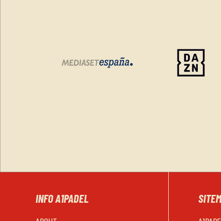
INFO A1PADEL
SITE
ABOUT
A1PAD