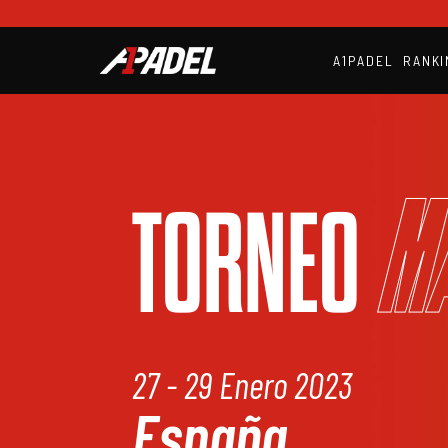
A1PADEL
RANKI
M
TORNEO
27 - 29 Enero 2023
España