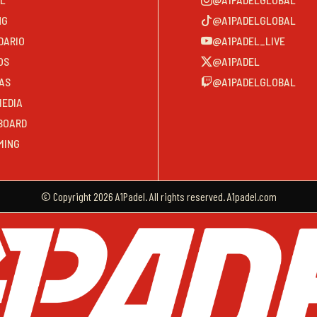
NG
@A1PADELGLOBAL
DARIO
@A1PADEL_LIVE
OS
@A1PADEL
AS
@A1PADELGLOBAL
MEDIA
BOARD
MING
© Copyright 2026 A1Padel. All rights reserved. A1padel.com