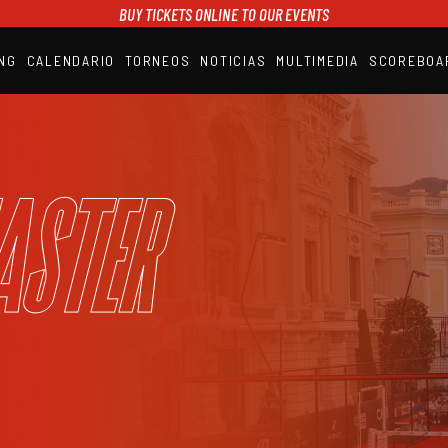
BUY TICKETS ONLINE TO OUR EVENTS
NG
CALENDARIO
TORNEOS
NOTICIAS
MULTIMEDIA
SCOREBOA
A1PADEL
RANKING
CALENDARIO
TORNEOS
NOTICIAS
aster
MULTIMEDIA
SCOREBOARD
STREAMING