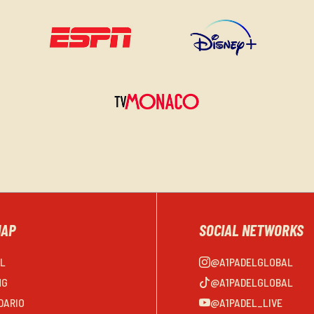
MAP
SOCIAL NETWORKS
EL
@A1PADELGLOBAL
NG
@A1PADELGLOBAL
DARIO
@A1PADEL_LIVE