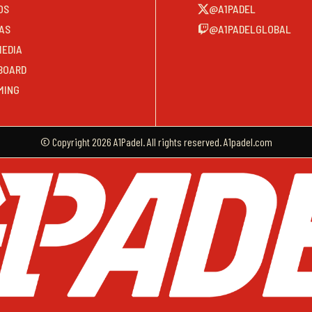
OS
@A1PADEL
AS
@A1PADELGLOBAL
MEDIA
BOARD
MING
© Copyright 2026 A1Padel. All rights reserved. A1padel.com