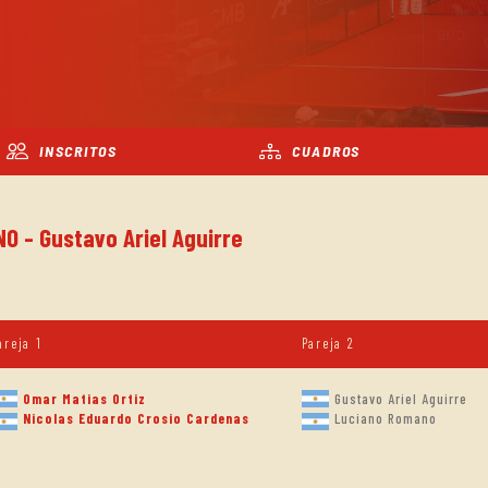
INSCRITOS
CUADROS
NO - Gustavo Ariel Aguirre
areja 1
Pareja 2
Omar Matias Ortiz
Gustavo Ariel Aguirre
Nicolas Eduardo Crosio Cardenas
Luciano Romano