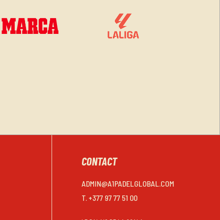
CONTACT
ADMIN@A1PADELGLOBAL.COM
T. +377 97 77 51 00