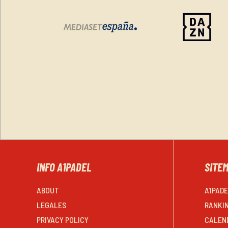
INFO A1PADEL
SITE
ABOUT
A1PAD
LEGALES
RANKI
PRIVACY POLICY
CALEN