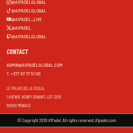
@A1PADELGLOBAL
@A1PADELGLOBAL
@A1PADEL_LIVE
@A1PADEL
@A1PADELGLOBAL
CONTACT
ADMIN@A1PADELGLOBAL.COM
T. +377 97 77 51 00
LE PALAIS DE LA SCALA,
1 AVENUE HENRY DUNANT, LOT 1200
98000 MONACO
© Copyright 2026 A1Padel. All rights reserved. A1padel.com