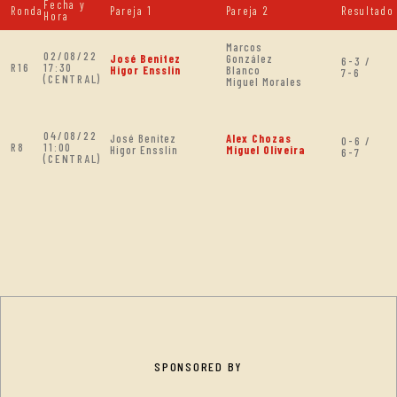
Fecha y
Ronda
Pareja 1
Pareja 2
Resultado
Hora
Marcos
02/08/22
José Benitez
González
6-3 /
R16
17:30
Higor Ensslin
Blanco
7-6
(CENTRAL)
Miguel Morales
04/08/22
José Benitez
Alex Chozas
0-6 /
R8
11:00
Higor Ensslin
Miguel Oliveira
6-7
(CENTRAL)
SPONSORED BY