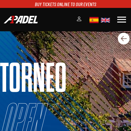
BUY TICKETS ONLINE TO OUR EVENTS
menu
A1PADEL
RANKING
CALENDARIO
TORNEO
TORNEOS
NOTICIAS
MULTIMEDIA
SCOREBOARD
STREAMING
Open