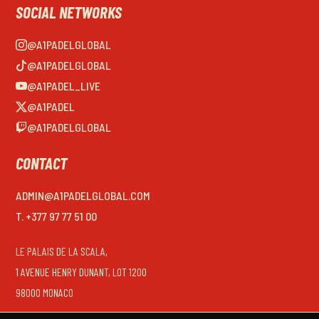
SOCIAL NETWORKS
@A1PADELGLOBAL
@A1PADELGLOBAL
@A1PADEL_LIVE
@A1PADEL
@A1PADELGLOBAL
CONTACT
ADMIN@A1PADELGLOBAL.COM
T. +377 97 77 51 00
LE PALAIS DE LA SCALA,
1 AVENUE HENRY DUNANT, LOT 1200
98000 MONACO