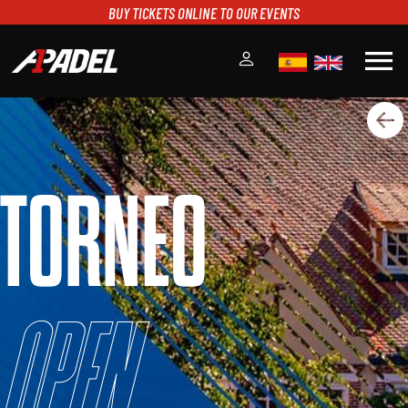
BUY TICKETS ONLINE TO OUR EVENTS
menu
A1PADEL
RANKING
CALENDARIO
TORNEO
TORNEOS
NOTICIAS
MULTIMEDIA
SCOREBOARD
STREAMING
Open