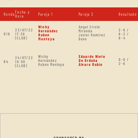
Fecha y
Ronda
Pareja 1
Pareja 2
Resultado
Hora
Wichy
Angel Cristo
23/07/22
2-6 /
Hernández
Miranda
R16
17:30
6-2 /
Ruben
Javier Ramirez
(CLUB)
6-4
Montoya
Davo
Wichy
Eduardo Nieto
24/07/22
0-6 /
Hernández
De Orduña
R4
18:00
2-6
Ruben Montoya
Álvaro Rubio
(CLUB)
SPONSORED BY