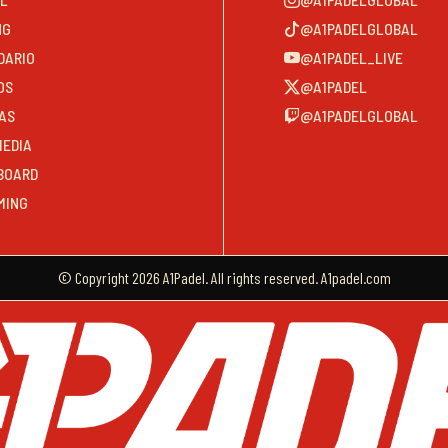
NG
@A1PADELGLOBAL
DARIO
@A1PADEL_LIVE
OS
@A1PADEL
AS
@A1PADELGLOBAL
MEDIA
BOARD
MING
© Copyright 2026 A1Padel. All rights reserved. A1padel.com