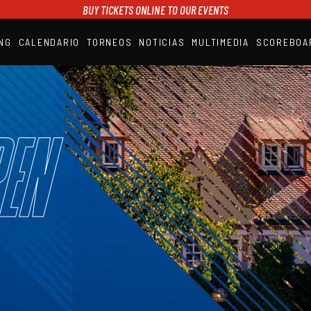
BUY TICKETS ONLINE TO OUR EVENTS
NG
CALENDARIO
TORNEOS
NOTICIAS
MULTIMEDIA
SCOREBOA
A1PADEL
RANKING
CALENDARIO
TORNEOS
NOTICIAS
en
MULTIMEDIA
SCOREBOARD
STREAMING