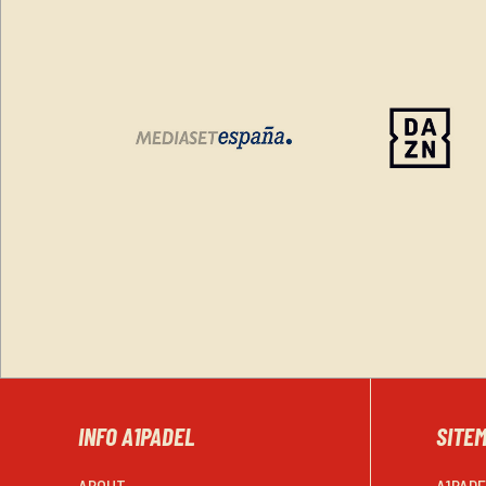
INFO A1PADEL
SITE
ABOUT
A1PAD