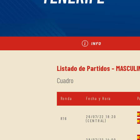
INFO
Listado de Partidos - MASCULIN
Cuadro
Ronda
Fecha y Hora
P
26/07/22 18:30
R16
(CENTRAL)
28/07/22 14:00