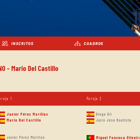
INSCRITOS
CUADROS
O - Mario Del Castillo
areja 1
Pareja 2
Javier Pérez Morillas
Diego Gil
Mario Del Castillo
Jairo Jose Bautista
Javier Pérez Morillas
Miguel Fonseca Oliveir