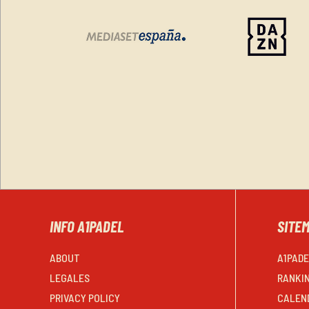
INFO A1PADEL
SITE
ABOUT
A1PAD
LEGALES
RANKI
PRIVACY POLICY
CALEN