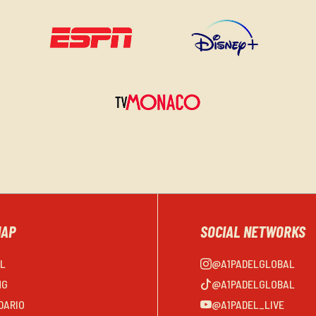
MAP
SOCIAL NETWORKS
EL
@A1PADELGLOBAL
NG
@A1PADELGLOBAL
DARIO
@A1PADEL_LIVE