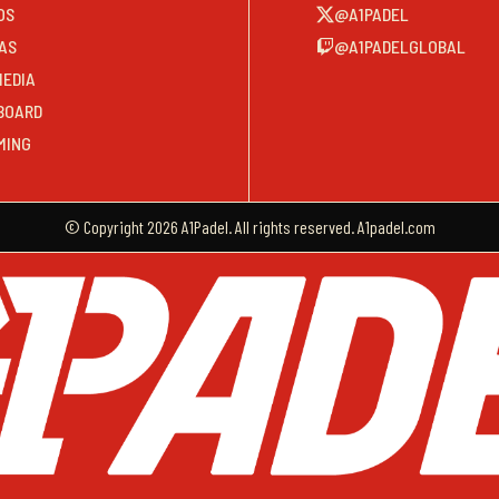
OS
@A1PADEL
AS
@A1PADELGLOBAL
MEDIA
BOARD
MING
© Copyright 2026 A1Padel. All rights reserved. A1padel.com