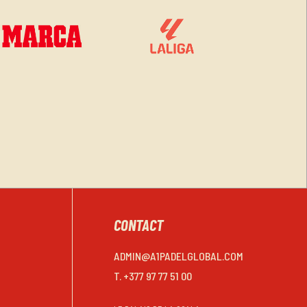
CONTACT
ADMIN@A1PADELGLOBAL.COM
T. +377 97 77 51 00