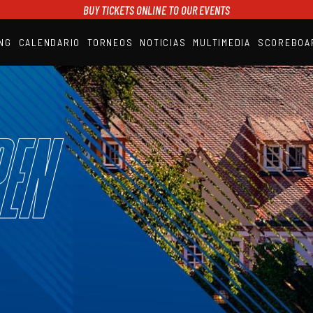
BUY TICKETS ONLINE TO OUR EVENTS
NG
CALENDARIO
TORNEOS
NOTICIAS
MULTIMEDIA
SCOREBOA
A1PADEL
RANKING
CALENDARIO
TORNEOS
NOTICIAS
en
MULTIMEDIA
SCOREBOARD
STREAMING