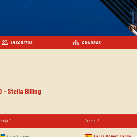
INSCRITOS
CUADROS
- Stella Billing
areja 1
Pareja 2
Laura Gómez Pando
Eliza Bosson