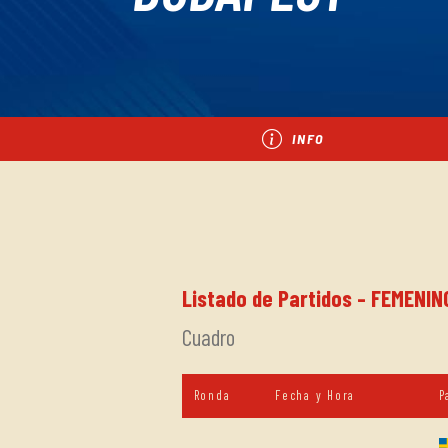
INFO
Listado de Partidos - FEMENINO 
Cuadro
Ronda
Fecha y Hora
P