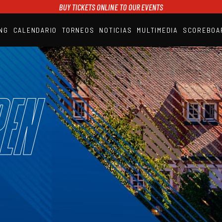
BUY TICKETS ONLINE TO OUR EVENTS
NG
CALENDARIO
TORNEOS
NOTICIAS
MULTIMEDIA
SCOREBOA
A1PADEL
RANKING
CALENDARIO
TORNEOS
NOTICIAS
en
MULTIMEDIA
SCOREBOARD
STREAMING