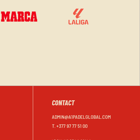
CONTACT
ADMIN@A1PADELGLOBAL.COM
T. +377 97 77 51 00