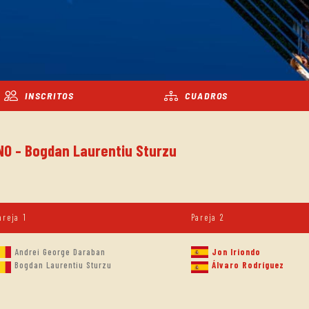
INSCRITOS
CUADROS
NO - Bogdan Laurentiu Sturzu
areja 1
Pareja 2
Andrei George Daraban
Jon Iriondo
Bogdan Laurentiu Sturzu
Álvaro Rodríguez