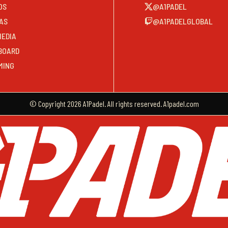
OS
@A1PADEL
AS
@A1PADELGLOBAL
MEDIA
BOARD
MING
© Copyright 2026 A1Padel. All rights reserved. A1padel.com