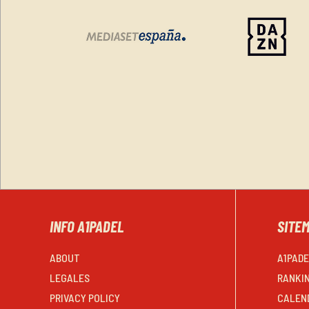
INFO A1PADEL
SITE
ABOUT
A1PAD
LEGALES
RANKI
PRIVACY POLICY
CALEN