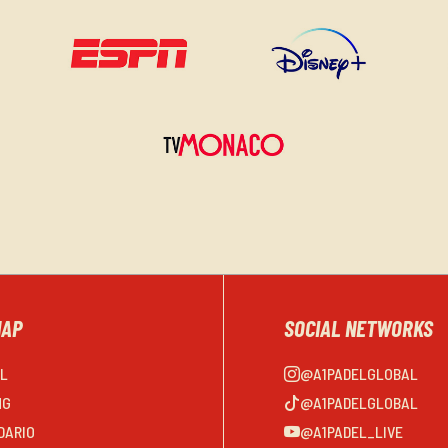
MAP
SOCIAL NETWORKS
EL
@A1PADELGLOBAL
NG
@A1PADELGLOBAL
DARIO
@A1PADEL_LIVE