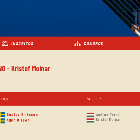
INSCRITOS
CUADROS
NO - Kristof Molnar
areja 1
Pareja 2
Gustav Eriksson
Andras Torok
Kristof Molnar
Albin Olsson