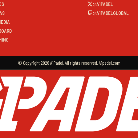
OS
@A1PADEL
AS
@A1PADELGLOBAL
MEDIA
BOARD
MING
© Copyright 2026 A1Padel. All rights reserved. A1padel.com