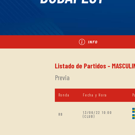
INFO
Listado de Partidos - MASCULI
Previa
Ronda
Fecha y Hora
P
13/06/22 10:00
R8
(CLUB)