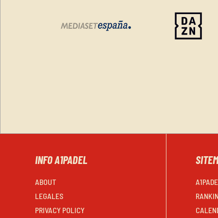
INFO A1PADEL
SITE
ABOUT
A1PAD
LEGALES
RANKI
PRIVACY POLICY
CALEN