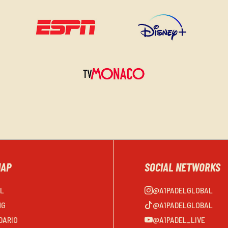
MAP
SOCIAL NETWORKS
EL
@A1PADELGLOBAL
NG
@A1PADELGLOBAL
DARIO
@A1PADEL_LIVE