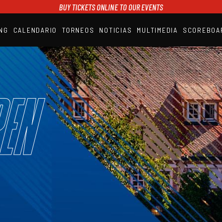
BUY TICKETS ONLINE TO OUR EVENTS
NG
CALENDARIO
TORNEOS
NOTICIAS
MULTIMEDIA
SCOREBOA
A1PADEL
RANKING
CALENDARIO
TORNEOS
NOTICIAS
en
MULTIMEDIA
SCOREBOARD
STREAMING