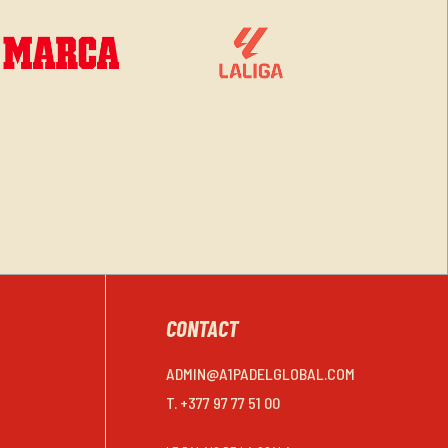
CONTACT
ADMIN@A1PADELGLOBAL.COM
T. +377 97 77 51 00