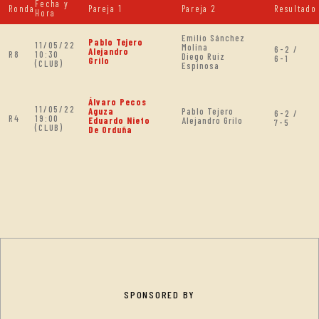
Fecha y
Ronda
Pareja 1
Pareja 2
Resultado
Hora
Emilio Sánchez
Pablo Tejero
11/05/22
Molina
6-2 /
Alejandro
R8
10:30
Diego Ruiz
6-1
Grilo
(CLUB)
Espinosa
Álvaro Pecos
11/05/22
Aguza
Pablo Tejero
6-2 /
R4
19:00
Eduardo Nieto
Alejandro Grilo
7-5
(CLUB)
De Orduña
SPONSORED BY