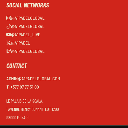
SOCIAL NETWORKS
@A1PADELGLOBAL
@A1PADELGLOBAL
@A1PADEL_LIVE
@A1PADEL
@A1PADELGLOBAL
CONTACT
ADMIN@A1PADELGLOBAL.COM
T. +377 97 77 51 00
LE PALAIS DE LA SCALA,
1 AVENUE HENRY DUNANT, LOT 1200
98000 MONACO