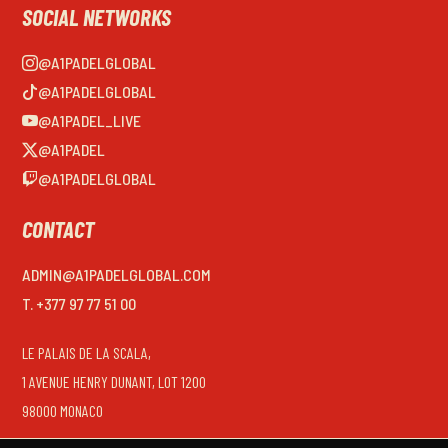
SOCIAL NETWORKS
@A1PADELGLOBAL
@A1PADELGLOBAL
@A1PADEL_LIVE
@A1PADEL
@A1PADELGLOBAL
CONTACT
ADMIN@A1PADELGLOBAL.COM
T. +377 97 77 51 00
LE PALAIS DE LA SCALA,
1 AVENUE HENRY DUNANT, LOT 1200
98000 MONACO