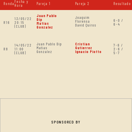
Fecha y
Ronda
Pareja 1
Pareja 2
Resultado
Hora
Juan Pablo
Joaquim
13/05/22
Dip
6-0 /
Florensa
R16
20:15
Matias
6-4
David Quiros
(CLUB)
Gonzalez
Juan Pablo Dip
Cristian
14/05/22
7-6 /
Matias
Gutierrez
R8
11:00
2-6 /
Gonzalez
Ignacio Piotto
(CLUB)
5-7
SPONSORED BY