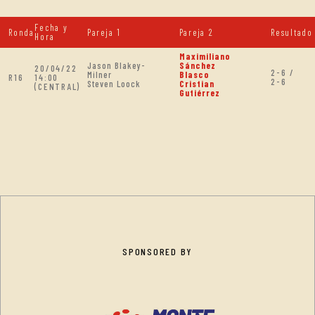
Fecha y
Ronda
Pareja 1
Pareja 2
Resultado
Hora
Maximiliano
Jason Blakey-
Sánchez
20/04/22
2-6 /
Milner
Blasco
R16
14:00
2-6
Steven Loock
Cristian
(CENTRAL)
Gutiérrez
SPONSORED BY