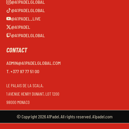
@A1PADELGLOBAL
@A1PADELGLOBAL
@A1PADEL_LIVE
@A1PADEL
@A1PADELGLOBAL
CONTACT
ADMIN@A1PADELGLOBAL.COM
T. +377 97 77 51 00
LE PALAIS DE LA SCALA,
1 AVENUE HENRY DUNANT, LOT 1200
98000 MONACO
© Copyright 2026 A1Padel. All rights reserved. A1padel.com