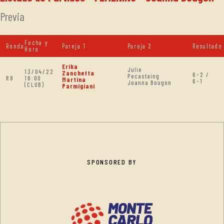
Previa
Fecha y
Ronda
Pareja 1
Pareja 2
Resultado
Hora
Erika
Julie
13/04/22
Zanchetta
6-2 /
Pecastaing
R8
16:00
Martina
6-1
Joanna Bougon
(CLUB)
Parmigiani
SPONSORED BY