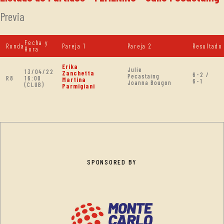
Previa
Fecha y
Ronda
Pareja 1
Pareja 2
Resultado
Hora
Erika
Julie
13/04/22
Zanchetta
6-2 /
Pecastaing
R8
16:00
Martina
6-1
Joanna Bougon
(CLUB)
Parmigiani
SPONSORED BY