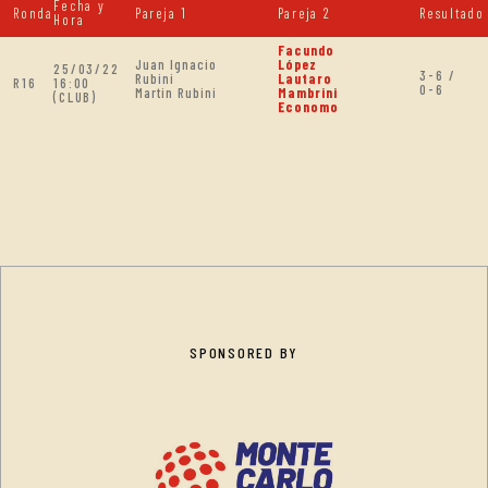
Fecha y
Ronda
Pareja 1
Pareja 2
Resultado
Hora
Facundo
Juan Ignacio
López
25/03/22
3-6 /
Rubini
Lautaro
R16
16:00
0-6
Martin Rubini
Mambrini
(CLUB)
Economo
SPONSORED BY